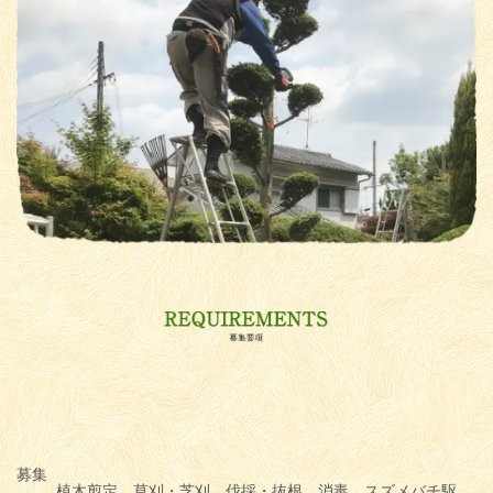
募集
植木剪定、草刈・芝刈、伐採・抜根、消毒、スズメバチ駆