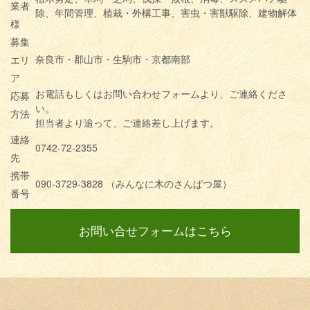
業者
除、年間管理、植栽・外構工事、害虫・害獣駆除、建物解体
様
募集
奈良市・郡山市・生駒市・京都南部
エリ
ア
お電話もしくはお問い合わせフォームより、ご連絡くださ
応募
い。
方法
担当者より追って、ご連絡差し上げます。
連絡
0742-72-2355
先
携帯
090-3729-3828 （みんなに木のさんぱつ屋）
番号
お問い合せフォームはこちら