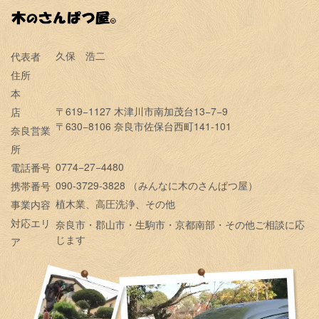
久保 浩二
代表者
住所
本
〒619−1127 木津川市南加茂台13−7−9
店
〒630−8106 奈良市佐保台西町141-101
奈良営業
所
0774−27−4480
電話番号
090-3729-3828 （みんなに木のさんぱつ屋）
携帯番号
植木業、高圧洗浄、その他
事業内容
対応エリ
奈良市・郡山市・生駒市・京都南部・その他ご相談に応
じます
ア